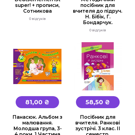
super! + прописи,
посібник для
Сотникова
вчителя до підруч.
Н. Бібік, Г.
0 відгуків
Бондарчук.
0 відгуків
81,00 ₴
58,50 ₴
Панасюк. Альбом з
Посібник для
малювання.
вчителя. Ранкові
Молодша група, 3-
зустрічі. 3 клас. IІ
4 роки. 1 Частина
семестр.