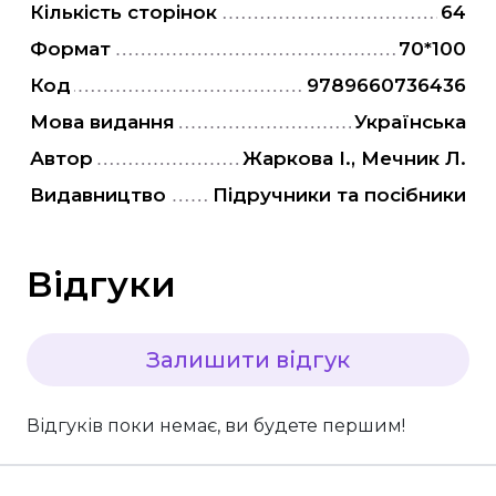
"Є" Підтримка, витратьте вашу тисячу з
Кількість сторінок
64
користю
Формат
70*100
Для дітей
Код
9789660736436
Для дорослих
Мова видання
Українська
Автор
Жаркова І., Мечник Л.
Видавництво
Підручники та посібники
Відгуки
Залишити відгук
Відгуків поки немає, ви будете першим!