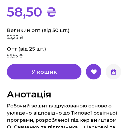
Основи здоров'я
58,50 ₴
Історія
Правознавство
Великий опт (від 50 шт.)
Географія
55,25 ₴
Біологія Природознавство Екологія
Опт (від 25 шт.)
Хімія
56,55 ₴
Фізика
Англійська мова
У кошик
Німецька мова
Музика
Анотація
Образотворче мистецтво
Трудове навчання
Робочий зошит із друкованою основою
укладено відповідно до Типової освітньої
Інформатика
програми, розробленої під керівництвом
Етика, Християнська етика
О. Савченко, та підручника І. Жаркової та