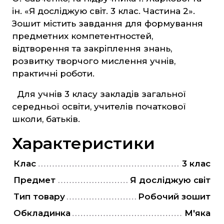
Захист Вітчизни
ін. «Я досліджую світ. 3 клас. Частина 2».
Таблиці, наочність
Зошит містить завдання для формування
предметних компетентностей,
Інше
відтворення та закріплення знань,
Українська мова та література
розвитку творчого мислення учнів,
Світова література
практичні роботи.
Математика
Для учнів 3 класу закладів загальної
середньої освіти, учителів початкової
ЗНО та ДПА
школи, батьків.
Характеристики
4 клас
9 клас
Клас
3 клас
11 клас
Предмет
Я досліджую світ
Тип товару
Робочий зошит
Художня література
Обкладинка
М'яка