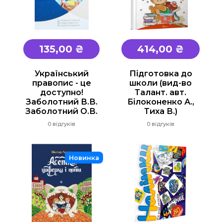
135,00 ₴
414,00 ₴
Український
Підготовка до
правопис - це
школи (вид-во
доступно!
Талант. авт.
Заболотний В.В.
Білоконенко А.,
Заболотний О.В.
Тиха В.)
0 відгуків
0 відгуків
Новинка