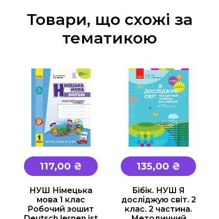
Товари, що схожі за
тематикою
117,00 ₴
135,00 ₴
НУШ Німецька
Бібік. НУШ Я
мова 1 клас
досліджую світ. 2
Робочий зошит
клас. 2 частина.
Deutsch lernen ist
Методичний