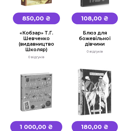
Підручники
850,00 ₴
108,00 ₴
1 клас
2 клас
«Кобзар» Т.Г.
Блюз для
Шевченко
божевільної
3 клас
(видавництво
дівчини
4 клас
Школяр)
0 відгуків
0 відгуків
Універсальна література для 1-4 класів
Методичні рекомендації, все для
вчителя
Інклюзивне навчання
Таблиці, наочність
Інше
Основна та старша школа
1 000,00 ₴
180,00 ₴