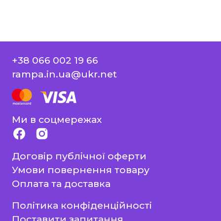
Захист Вітчизни
Таблиці, наочність
Інше
Українська мова та література
+38 066 002 19 66
Світова література
rampa.in.ua@ukr.net
Математика
ЗНО та ДПА
Ми в соцмережах
4 клас
9 клас
Договір публічної оферти
Умови повернення товару
11 клас
Оплата та доставка
Художня література
Політика конфіденційності
Поставити запитання