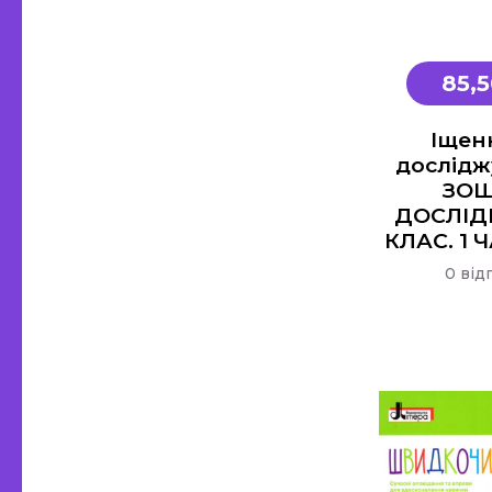
85,5
Іщенк
досліджу
ЗО
ДОСЛІД
КЛАС. 1
0 від