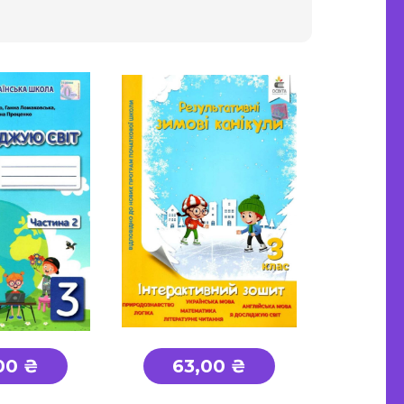
а етика
"Є" Підтримка, витратьте
вашу тисячу з користю
Для дітей
Для дорослих
00 ₴
63,00 ₴