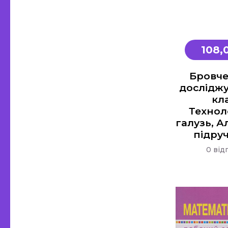
108,
Бровче
досліджую
кла
Технол
галузь, А
підруч
0 від