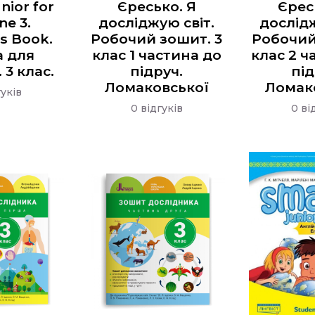
nior for
Єресько. Я
Єрес
ne 3.
досліджую світ.
дослідж
s Book.
Робочий зошит. 3
Робочий
а для
клас 1 частина до
клас 2 ч
 3 клас.
підруч.
під
Ломаковської
Ломак
гуків
0 відгуків
0 ві