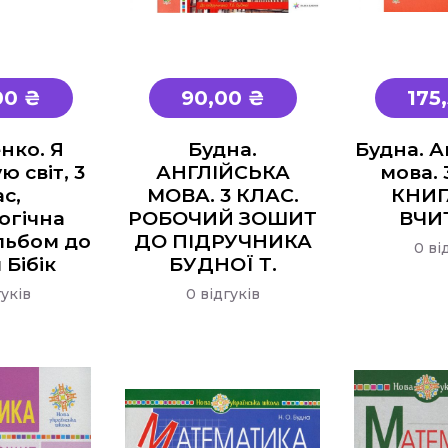
00 ₴
90,00 ₴
175
нко. Я
Будна.
Будна. А
 світ, 3
АНГЛІЙСЬКА
мова. 
с,
МОВА. 3 КЛАС.
КНИГ
огічна
РОБОЧИЙ ЗОШИТ
ВЧИ
льбом до
ДО ПІДРУЧНИКА
0 ві
 Бібік
БУДНОЇ Т.
гуків
0 відгуків