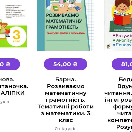
00 ₴
54,00 ₴
81,
нова.
Барна.
Бед
таночка.
Розвиваємо
Вду
+НАЛIПКИ
математичну
читання. 
грамотність.
інтегров
гуків
Тематичні роботи
форм
з математики. 3
чита
клас
компете
Розу
0 відгуків