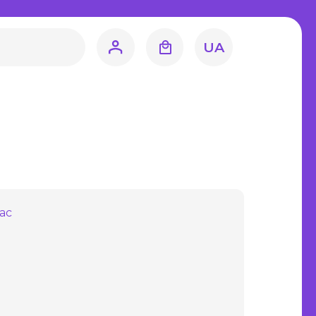
література
навство
UA
Світова література
Математика
ЗНО та ДПА
4 клас
9 клас
ас
11 клас
ецтво
Художня
література