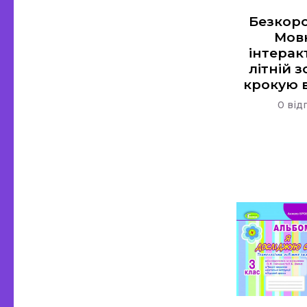
Безкор
Мов
інтера
літній з
крокую в
0 від