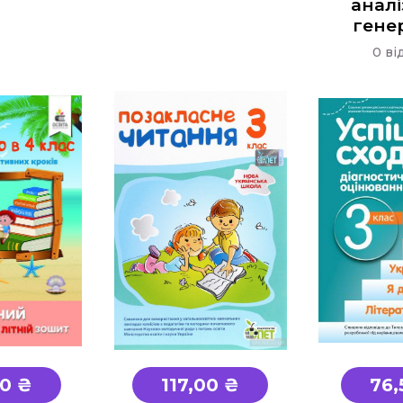
аналі
гене
0 ві
0 ₴
117,00 ₴
76,