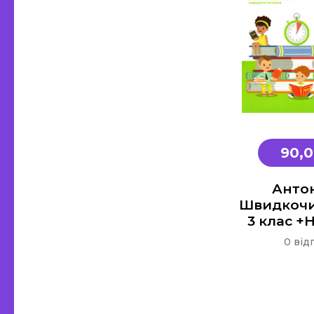
90,
Анто
Швидкочи
3 клас 
0 від