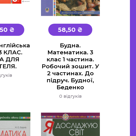
,50 ₴
58,50 ₴
нглійська
Будна.
3 КЛАС.
Математика. 3
А ДЛЯ
клас 1 частина.
ТЕЛЯ.
Робочий зошит. У
2 частинах. До
дгуків
підруч. Будної,
Беденко
0 відгуків