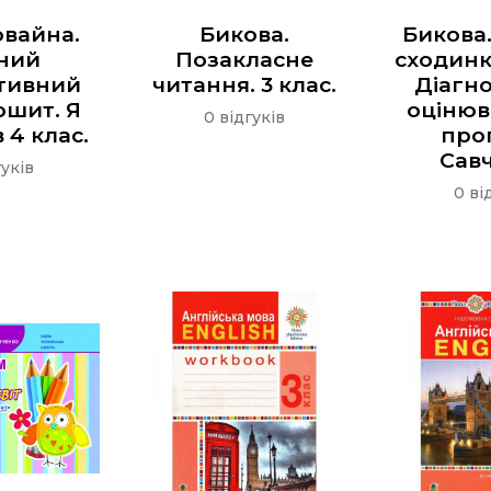
овайна.
Бикова.
Бикова.
ний
Позакласне
сходинки
ктивний
читання. 3 клас.
Діагн
ошит. Я
оцінюв
0 відгуків
 4 клас.
про
Сав
гуків
0 ві