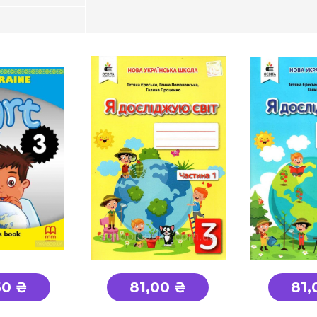
на та
Етика, Християнськ
ша школа
Захист Вітчизни
Таблиці, наочність
здоров'я
Інше
авство
50 ₴
81,00 ₴
81,