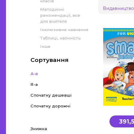
Методична література, все
класів
Основ
Видавництво
для вихователя
Методичні
рекомендації, все
стар
для вчителя
Інклюзивне навчання
Початкова школа
Основи 
Таблиці, наочність
Інше
Історія
Підручники
Сортування
Правозн
А-я
Я-а
Спочатку дешевші
Спочатку дорожчі
391,
Знижка