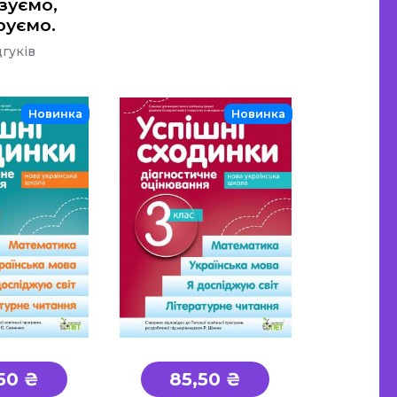
зуємо,
руємо.
дгуків
Новинка
Новинка
50 ₴
85,50 ₴