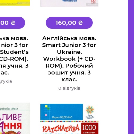
,00 ₴
160,00 ₴
ька мова.
Англійська мова.
nior 3 for
Smart Junior 3 for
 Student's
Ukraine.
 CD-ROM).
Workbook (+ CD-
я учня. 3
ROM). Робочий
ас.
зошит учня. 3
клас.
дгуків
0 відгуків