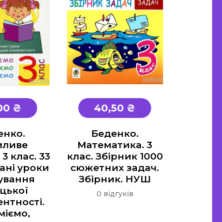
00 ₴
40,50 ₴
енко.
Беденко.
мливе
Математика. 3
3 клас. 33
клас. Збірник 1000
ані уроки
сюжетних задач.
ування
Збірник. НУШ
цької
0 відгуків
нтності.
міємо,