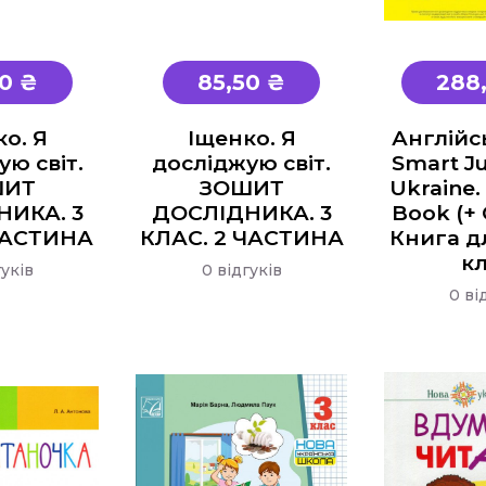
0 ₴
85,50 ₴
288
о. Я
Іщенко. Я
Англійс
ю світ.
досліджую світ.
Smart Ju
ШИТ
ЗОШИТ
Ukraine.
НИКА. 3
ДОСЛІДНИКА. 3
Book (+
 ЧАСТИНА
КЛАС. 2 ЧАСТИНА
Книга дл
кл
гуків
0 відгуків
0 ві