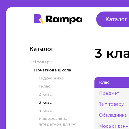
Для дошкільнят,
2 клас
ранній розвиток,
Каталог
3 клас
підготовка до
4 клас
школи
Каталог
3 кл
Універса
Альбоми для малювання та
1-4 класі
Всі товари
аплікації
Методичн
Початкова школа
Робочі зошити
все для 
Підручники
Клас
1 клас
Стенди, оформлення
Інклюзи
Предмет
2 клас
інтер'єру, роздаткові
3 клас
Таблиці,
Тип товару
матеріали, таблиці
4 клас
Обкладинка
Інше
Інше
Універсальна
література для 1-4
Мова виданн