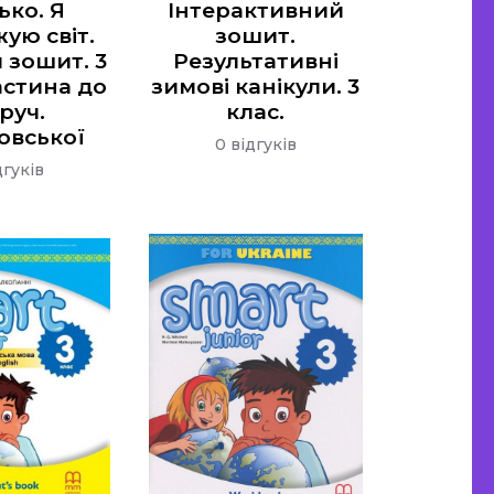
ько. Я
Інтерактивний
ую світ.
зошит.
 зошит. 3
Результативні
астина до
зимові канікули. 3
руч.
клас.
овської
0 відгуків
дгуків