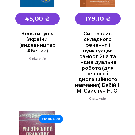
Основи здоров'я
Історія
45,00 ₴
179,10 ₴
Правознавство
Географія
Конституція
Синтаксис
України
складного
Біологія Природознавство Екологія
(видавництво
речення і
Абетка)
пунктуація:
Хімія
самостійна та
0 відгуків
Фізика
індивідуальна
робота (для
Англійська мова
очного і
дистанційного
Німецька мова
навчання) Бабій І.
Музика
М. Свистун Н. О.
0 відгуків
Образотворче мистецтво
Трудове навчання
Новинка
Інформатика
Етика, Християнська етика