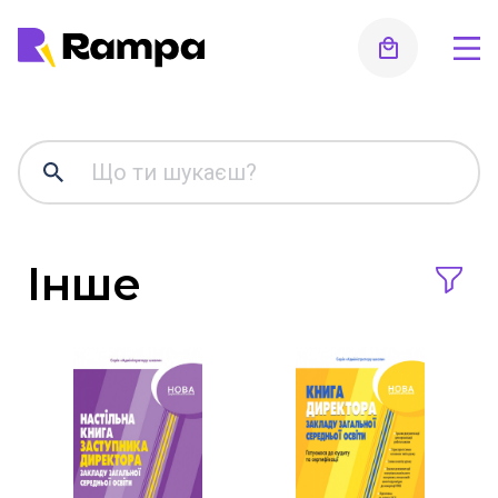
Для дошкільнят, ранній
розвиток, підготовка до
школи
Альбоми для малювання та аплікації
Робочі зошити
Інше
Стенди, оформлення інтер'єру,
роздаткові матеріали, таблиці
Інше
Методична література, все для
вихователя
Початкова школа