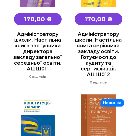
Підручники
170,00 ₴
170,00 ₴
1 клас
2 клас
Адміністратору
Адміністратору
школи. Настільна
школи. Настільна
3 клас
книга заступника
книга керівника
4 клас
директора
закладу освіти.
закладу загальної
Готуємося до
Універсальна література для 1-4 класів
середньої освіти.
аудиту та
АШШ011
сертифікації.
Методичні рекомендації, все для
АШШ012
0 відгуків
вчителя
0 відгуків
Інклюзивне навчання
Таблиці, наочність
Новинка
Інше
Основна та старша школа