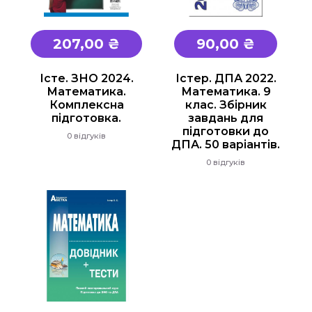
Підручники
207,00 ₴
90,00 ₴
1 клас
2 клас
Істе. ЗНО 2024.
Істер. ДПА 2022.
Математика.
Математика. 9
3 клас
Комплексна
клас. Збірник
4 клас
підготовка.
завдань для
підготовки до
0 відгуків
Універсальна література для 1-4 класів
ДПА. 50 варіантів.
Методичні рекомендації, все для
0 відгуків
вчителя
Інклюзивне навчання
Таблиці, наочність
Інше
Основна та старша школа