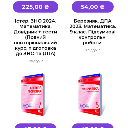
Основи здоров'я
225,00 ₴
54,00 ₴
Історія
Істер. ЗНО 2024.
Березняк. ДПА
Правознавство
Математика.
2023. Математика.
Географія
Довідник + тести
9 клас. Підсумкові
(Повний
контрольні
Біологія Природознавство Екологія
повторювальний
роботи.
курс, підготовка
Хімія
0 відгуків
до ЗНО та ДПА)
Фізика
0 відгуків
Англійська мова
Німецька мова
Музика
Образотворче мистецтво
Трудове навчання
Інформатика
Етика, Християнська етика