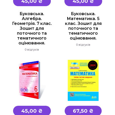
45,00 ₴
45,00 ₴
Захист Вітчизни
Таблиці, наочність
Буковська.
Буковська.
Алгебра.
Математика. 5
Інше
Геометрія. 7 клас.
клас. Зошит для
Українська мова та література
Зошит для
поточного та
поточного та
тематичного
Світова література
тематичного
оцінювання.
оцінювання.
Математика
0 відгуків
0 відгуків
ЗНО та ДПА
4 клас
9 клас
11 клас
Художня література
45,00 ₴
67,50 ₴