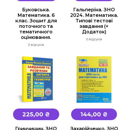
"Є" Підтримка, витратьте вашу тисячу з
користю
Буковська.
Гальперіна. ЗНО
Математика. 6
2024. Математика.
Для дітей
клас. Зошит для
Типові тестові
поточного та
завдання (+
Для дорослих
тематичного
Додаток)
оцінювання.
0 відгуків
0 відгуків
225,00 ₴
144,00 ₴
Гринчишин. ЗНО
Захарійченко. ЗНО