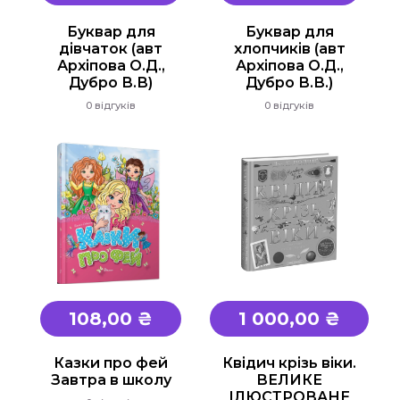
Основи здоров'я
Буквар для
Буквар для
Історія
дівчаток (авт
хлопчиків (авт
Архіпова О.Д.,
Архіпова О.Д.,
Правознавство
Дубро В.В)
Дубро В.В.)
Географія
0 відгуків
0 відгуків
Біологія Природознавство Екологія
Хімія
Фізика
Англійська мова
Німецька мова
Музика
Образотворче мистецтво
108,00 ₴
1 000,00 ₴
Трудове навчання
Інформатика
Казки про фей
Квідич крізь віки.
Завтра в школу
ВЕЛИКЕ
Етика, Християнська етика
ІЛЮСТРОВАНЕ