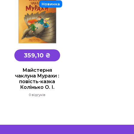
"Є" Підтримка, витратьте вашу тисячу з
Новинка
користю
Для дітей
Для дорослих
359,10 ₴
Майстерня
чаклуна Мурахи :
повість-казка
Колінько О. І.
0 відгуків