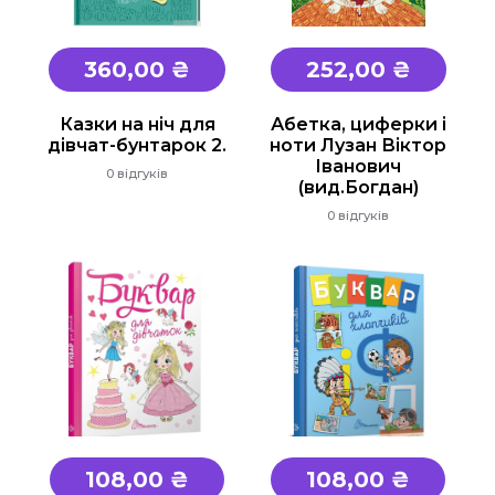
Підручники
360,00 ₴
252,00 ₴
1 клас
2 клас
Казки на ніч для
Абетка, циферки і
дівчат-бунтарок 2.
ноти Лузан Віктор
3 клас
Іванович
0 відгуків
4 клас
(вид.Богдан)
0 відгуків
Універсальна література для 1-4 класів
Методичні рекомендації, все для
вчителя
Інклюзивне навчання
Таблиці, наочність
Інше
Основна та старша школа
108,00 ₴
108,00 ₴