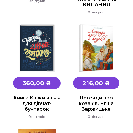
0 відгуків
Захист Вітчизни
ВИДАННЯ
0 відгуків
Таблиці, наочність
Інше
Українська мова та література
Світова література
Математика
ЗНО та ДПА
360,00 ₴
216,00 ₴
4 клас
9 клас
Книга Казки на ніч
Легенди про
11 клас
для дівчат-
козаків. Еліна
бунтарок
Заржицька
0 відгуків
0 відгуків
Художня література