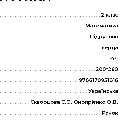
2 клас
Математика
Підручник
Тверда
144
200*260
9786170951816
Українська
Скворцова С.О. Онопрієнко О.В.
Ранок