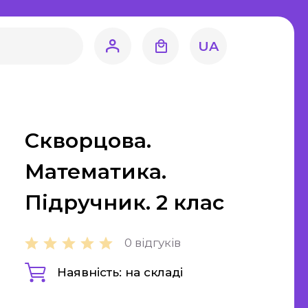
література
навство
UA
Світова література
Математика
ЗНО та ДПА
Скворцова.
4 клас
Математика.
9 клас
Підручник. 2 клас
11 клас
ецтво
0 відгуків
Художня
Наявність: на складі
література