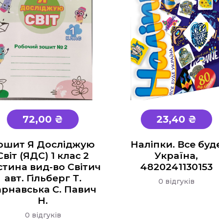
72,00 ₴
23,40 ₴
ошит Я Досліджую
Наліпки. Все буд
Світ (ЯДС) 1 клас 2
Україна,
стина вид-во Світич
4820241130153
авт. Гільберг Т.
0 відгуків
арнавська С. Павич
Н.
0 відгуків