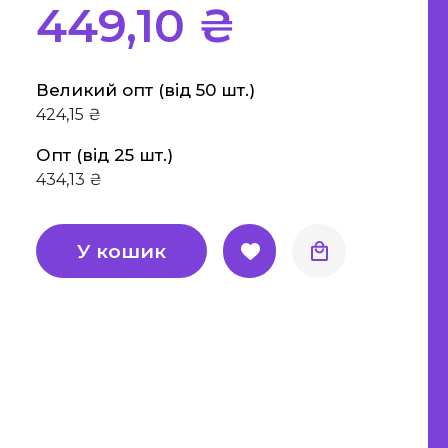
449,10 ₴
а етика
"Є" Підтримка, витратьте
вашу тисячу з користю
Великий опт (від 50 шт.)
Для дітей
424,15 ₴
Опт (від 25 шт.)
Для дорослих
434,13 ₴
У кошик