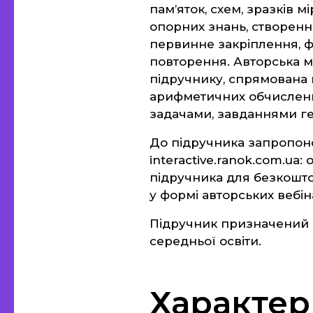
пам’яток, схем, зразків м
опорних знань, створення
первинне закріплення, ф
повторення. Авторська м
підручнику, спрямована 
арифметичних обчислень
задачами, завданнями ге
До підручника запропоно
interactive.ranok.com.ua
підручника для безкошт
у формі авторських вебін
Підручник призначений д
середньої освіти.
Характер