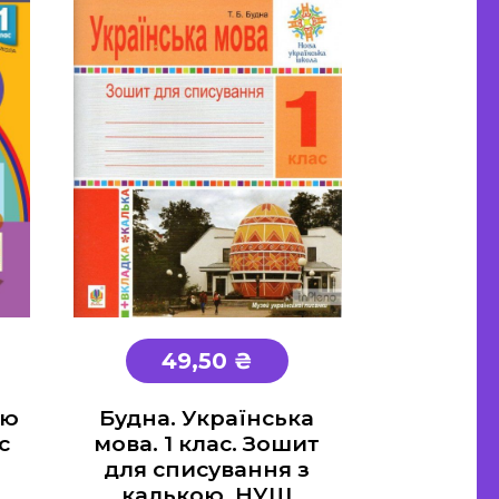
49,50 ₴
ою
Будна. Українська
с
мова. 1 клас. Зошит
для списування з
калькою. НУШ