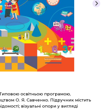
на та
Етика, Християнськ
ша школа
Захист Вітчизни
Таблиці, наочність
здоров'я
Інше
авство
 Типовою освітньою програмою,
цтвом О. Я. Савченко. Підручник містить
ідомості; візуальні опори у вигляді