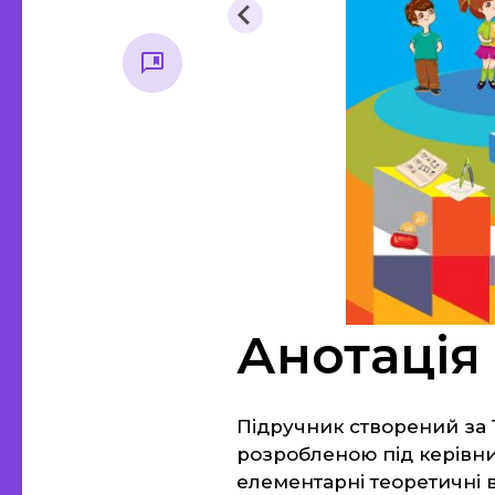
Методична література, все
Основ
для вихователя
стар
Початкова школа
Основи 
Історія
Підручники
Правозн
Анотація
Підручник створений за
розробленою під керівни
елементарні теоретичні в