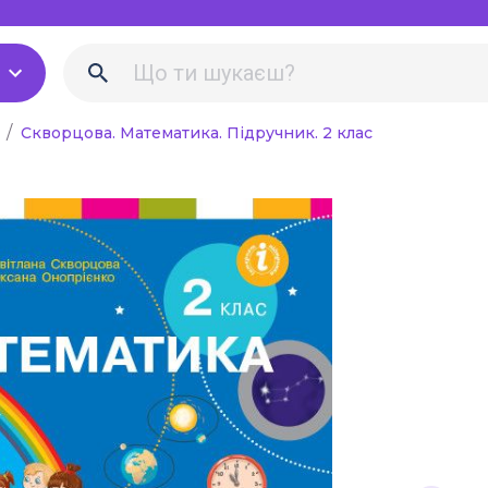
Біологія Природоз
Екологія
Хімія
а
Скворцова. Математика. Підручник. 2 клас
Фізика
льна література для
в
Англійська мова
і рекомендації,
Німецька мова
вчителя
Музика
вне навчання
Образотворче мист
 наочність
Трудове навчання
Інформатика