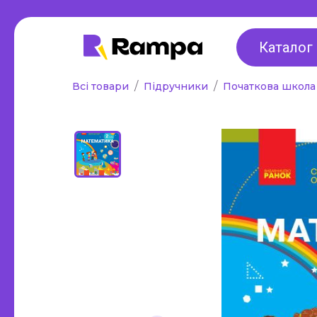
Для дошкільнят,
2 клас
ранній розвиток,
Каталог
3 клас
підготовка до
Всі товари
Підручники
Початкова школ
4 клас
школи
Універса
Альбоми для малювання та
1-4 класі
аплікації
Методичн
Робочі зошити
все для 
Стенди, оформлення
Інклюзи
інтер'єру, роздаткові
Таблиці,
матеріали, таблиці
Інше
Інше