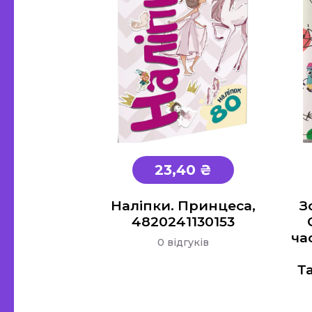
23,40 ₴
Наліпки. Принцеса,
З
4820241130153
ча
0 відгуків
Т