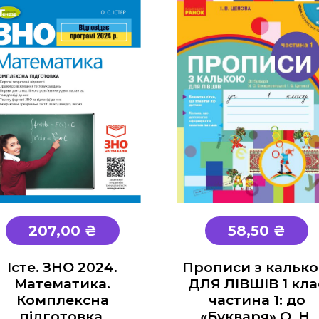
207,00 ₴
58,50 ₴
Істе. ЗНО 2024.
Прописи з кальк
Математика.
ДЛЯ ЛІВШІВ 1 кла
Комплексна
частина 1: до
підготовка.
«Букваря» О. Н.