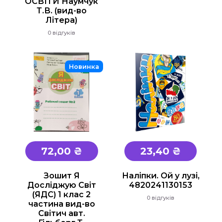
ОСВІТИ Наумчук
Т.В. (вид-во
Літера)
0 відгуків
Новинка
72,00 ₴
23,40 ₴
Зошит Я
Наліпки. Ой у лузі,
Досліджую Світ
4820241130153
(ЯДС) 1 клас 2
0 відгуків
частина вид-во
Світич авт.