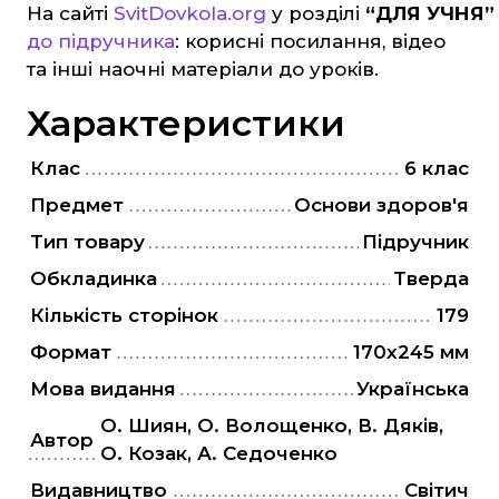
На сайті
SvitDovkola.org
у розділі
“ДЛЯ УЧНЯ”
до підручника
: корисні посилання, відео
та інші наочні матеріали до уроків.
Характеристики
Клас
6 клас
Предмет
Основи здоров'я
Тип товару
Підручник
Обкладинка
Тверда
Кількість сторінок
179
Формат
170х245 мм
Мова видання
Українська
О. Шиян, О. Волощенко, В. Дяків,
Автор
О. Козак, А. Седоченко
Видавництво
Світич