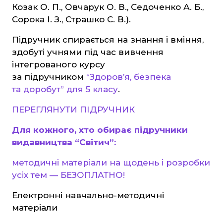
Козак О. П., Овчарук О. В., Седоченко А. Б.,
Українська мова та література
Сорока І. З., Страшко С. В.).
Світова література
Підручник спирається на знання і вміння,
Математика
здобуті учнями під час вивчення
інтегрованого курсу
ЗНО та ДПА
за підручником
“Здоров’я, безпека
та доробут” для 5 класу
.
4 клас
ПЕРЕГЛЯНУТИ ПІДРУЧНИК
9 клас
11 клас
Для кожного, хто обирає підручники
видавництва “Світич”:
Художня література
методичні матеріали на щодень і розробки
усіх тем — БЕЗОПЛАТНО!
"Є" Підтримка, витратьте вашу тисячу з корист
Електронні навчально-методичні
Для дітей
матеріали
Для дорослих