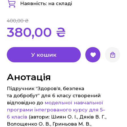
Наявність: на складі
Географія
Біологія Природознавство Екологія
400,00 ₴
Хімія
380,00 ₴
Фізика
Англійська мова
Німецька мова
У кошик
Музика
Образотворче мистецтво
Анотація
Трудове навчання
Підручник “Здоров’я, безпека
Інформатика
та добробут” для 6 класу створений
Етика, Християнська етика
відповідно до
модельної навчальної
Захист Вітчизни
програми інтегрованого курсу для 5–
Таблиці, наочність
6 класів
(автори: Шиян О. І., Дяків В. Г.,
Волощенко О. В., Гриньова М. В.,
Інше