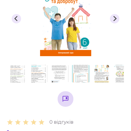
1 клас
2 клас
3 клас
4 клас
Універсальна література для 1-4 класів
Методичні рекомендації, все для вчителя
Інклюзивне навчання
Таблиці, наочність
Інше
Основна та старша школа
Основи здоров'я
Історія
0 відгуків
Правознавство