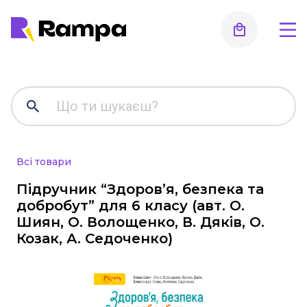
Для дошкільнят, ранній розви
підготовка до школи
Альбоми для малювання та аплікації
Робочі зошити
Стенди, оформлення інтер'єру, роздаткові мат
Всі товари
таблиці
Підручник “Здоров’я, безпека та
Інше
добробут” для 6 класу (авт. О.
Шиян, О. Волощенко, В. Дяків, О.
Методична література, все для вихователя
Козак, А. Седоченко)
Початкова школа
Підручники