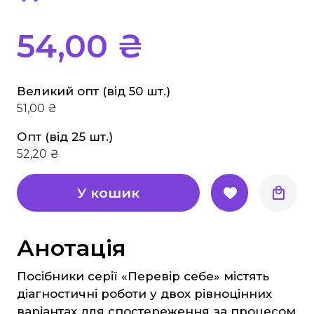
Основи здоров'я
Історія
54,00 ₴
Правознавство
Географія
Великий опт (від 50 шт.)
Біологія Природознавство Екологія
51,00 ₴
Хімія
Опт (від 25 шт.)
Фізика
52,20 ₴
Англійська мова
Німецька мова
У кошик
Музика
Образотворче мистецтво
Анотація
Трудове навчання
Посібники серії «Перевір себе» містять
Інформатика
діагностичні роботи у двох рівноцінних
Етика, Християнська етика
варіантах для спостереження за процесом