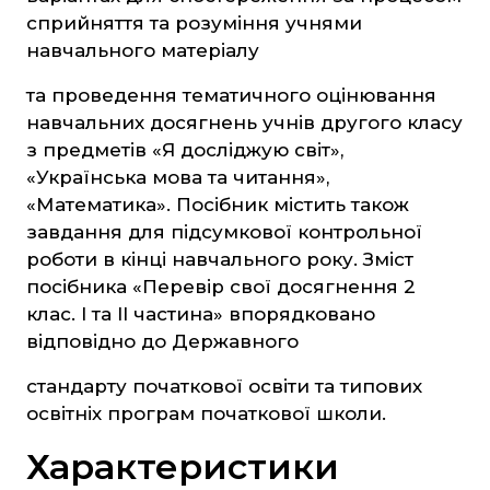
Захист Вітчизни
сприйняття та розуміння учнями
Таблиці, наочність
навчального матеріалу
Інше
та проведення тематичного оцінювання
Українська мова та література
навчальних досягнень учнів другого класу
з предметів «Я досліджую світ»,
Світова література
«Українська мова та читання»,
Математика
«Математика». Посібник містить також
завдання для підсумкової контрольної
ЗНО та ДПА
роботи в кінці навчального року. Зміст
посібника «Перевір свої досягнення 2
4 клас
клас. I та II частина» впорядковано
відповідно до Державного
9 клас
11 клас
стандарту початкової освіти та типових
освітніх програм початкової школи.
Художня література
Характеристики