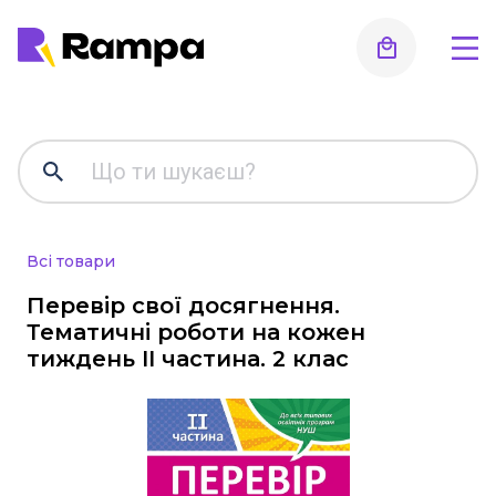
Для дошкільнят, ранній
розвиток, підготовка до
школи
Альбоми для малювання та аплікації
Всі товари
Робочі зошити
Стенди, оформлення інтер'єру,
Перевір свої досягнення.
роздаткові матеріали, таблиці
Тематичні роботи на кожен
тиждень ІI частина. 2 клас
Інше
Методична література, все для
вихователя
Початкова школа