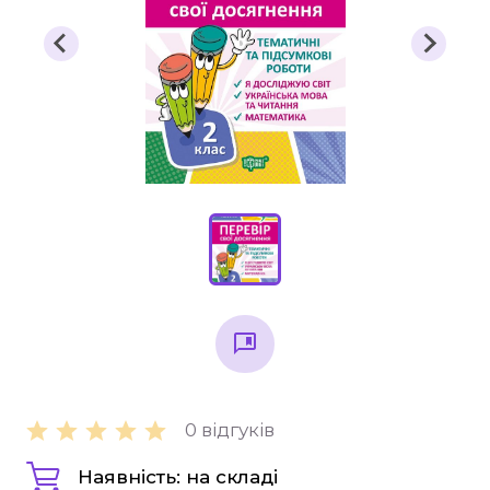
Підручники
1 клас
2 клас
3 клас
4 клас
Універсальна література для 1-4 класів
Методичні рекомендації, все для
вчителя
Інклюзивне навчання
Таблиці, наочність
Інше
0 відгуків
Основна та старша школа
Наявність: на складі