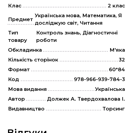
"Є" Підтримка, витратьте вашу тисячу з
Клас
2 клас
користю
Українська мова, Математика, Я
Для дітей
Предмет
досліджую світ, Читання
Для дорослих
Тип
Контроль знань, Діагностичні
товару
роботи
Обкладинка
М'яка
Кількість сторінок
32
Формат
60*84
Код
978-966-939-784-3
Мова видання
Українська
Автор
Должек А. Твердохвалова І.
Видавництво
Торсинг
Відгуки