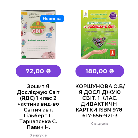
Новинка
72,00 ₴
180,00 ₴
Зошит Я
КОРШУНОВА О.В/
Досліджую Світ
Я ДОСЛІДЖУЮ
(ЯДС) 1 клас 2
СВІТ. 1 КЛАС.
частина вид-во
ДИДАКТИЧНІ
Світич авт.
КАРТКИ ISBN 978-
Гільберг Т.
617-656-921-3
Тарнавська С.
0 відгуків
Павич Н.
0 відгуків