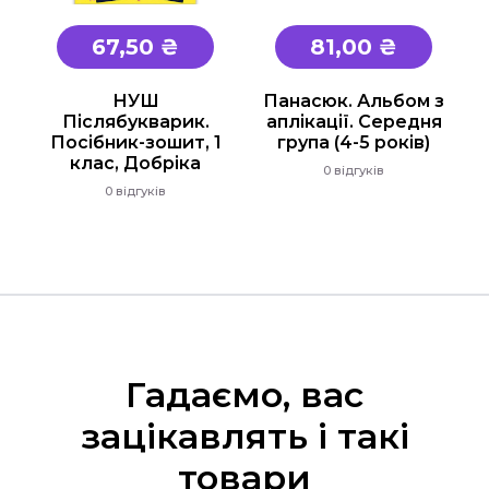
67,50 ₴
81,00 ₴
НУШ
Панасюк. Альбом з
Післябукварик.
аплікації. Середня
Посібник-зошит, 1
група (4-5 років)
клас, Добріка
0 відгуків
0 відгуків
Гадаємо, вас
зацікавлять і такі
товари