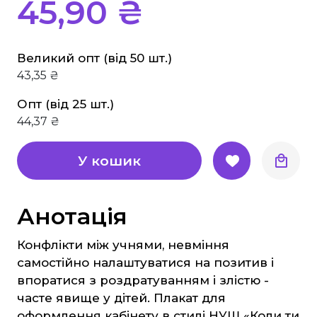
45,90 ₴
Основи здоров'я
Історія
Правознавство
Великий опт (від 50 шт.)
43,35 ₴
Географія
Біологія Природознавство Екологія
Опт (від 25 шт.)
44,37 ₴
Хімія
Фізика
У кошик
Англійська мова
Німецька мова
Анотація
Музика
Образотворче мистецтво
Конфлікти між учнями, невміння
Трудове навчання
самостійно налаштуватися на позитив і
впоратися з роздратуванням і злістю -
Інформатика
часте явище у дітей. Плакат для
Етика, Християнська етика
оформлення кабінету в стилі НУШ «Коли ти