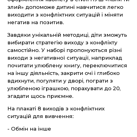
Захист Вітчизни
злий» допоможе дитині навчитися легко
Таблиці, наочність
виходити з конфліктних ситуацій і міняти
негатив на позитив.
Інше
Українська мова та література
Завдяки унікальній методиці, діти зможуть
вибирати стратегію виходу з конфлікту
Світова література
самостійно. У наборі пропонуються різні
Математика
виходи з негативної ситуації, наприклад
почитати улюблену книгу, переключитися
ЗНО та ДПА
на іншу діяльність, закрити очі і глибоко
вдихнути, погуляти у дворі, пограти з
4 клас
улюбленою іграшкою, порахувати до 20,
9 клас
згадати щось приємне.
11 клас
На плакаті 8 виходів з конфліктних
ситуацій для вивчення:
Художня література
- Обмін на інше