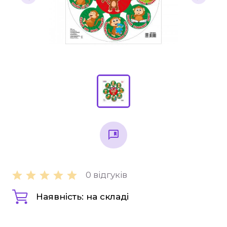
Підручники
1 клас
2 клас
3 клас
4 клас
Універсальна література для 1-4 класів
Методичні рекомендації, все для
вчителя
Інклюзивне навчання
Таблиці, наочність
0 відгуків
Інше
Наявність: на складі
Основна та старша школа