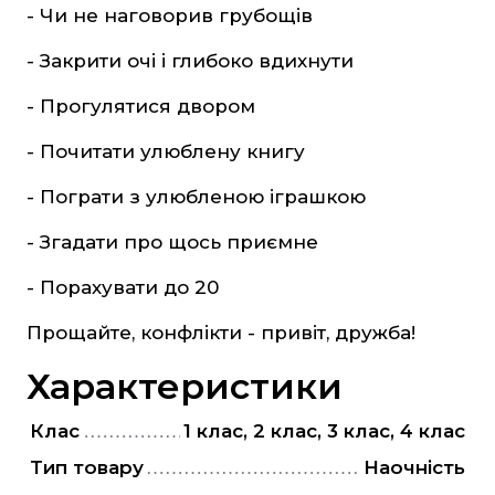
"Є" Підтримка, витратьте вашу тисячу з
- Чи не наговорив грубощів
користю
- Закрити очі і глибоко вдихнути
Для дітей
Для дорослих
- Прогулятися двором
- Почитати улюблену книгу
- Пограти з улюбленою іграшкою
- Згадати про щось приємне
- Порахувати до 20
Прощайте, конфлікти - привіт, дружба!
Характеристики
Клас
1 клас, 2 клас, 3 клас, 4 клас
Тип товару
Наочність