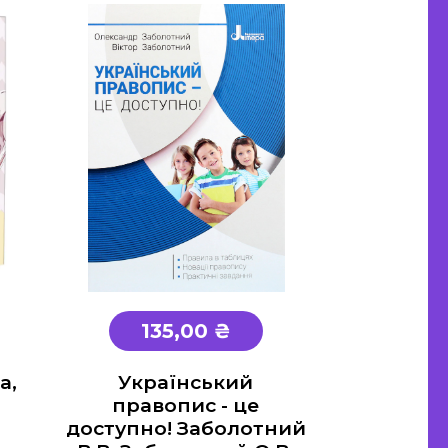
135,00 ₴
а,
Український
правопис - це
доступно! Заболотний