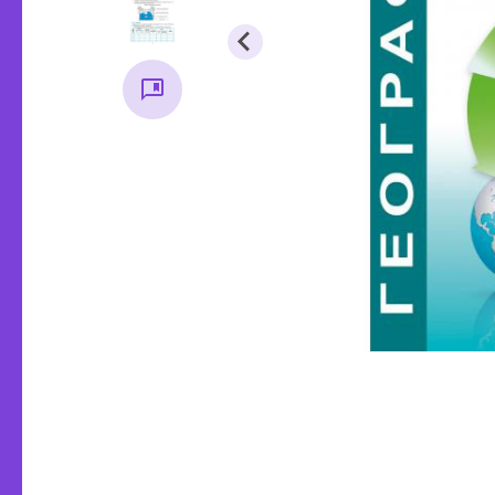
Методична література, все
Основ
для вихователя
стар
Початкова школа
Основи 
Історія
Підручники
Правозн