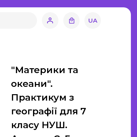
література
навство
UA
Світова література
Математика
ЗНО та ДПА
"Материки та
4 клас
9 клас
океани".
11 клас
Практикум з
ецтво
географії для 7
Художня
класу НУШ.
література