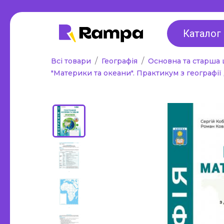
Для дошкільнят,
2 клас
ранній розвиток,
Каталог
3 клас
підготовка до
Всі товари
Географія
Основна та старша
4 клас
школи
"Материки та океани". Практикум з географії д
Універса
Альбоми для малювання та
1-4 класі
аплікації
Методичн
Робочі зошити
все для 
Стенди, оформлення
Інклюзи
інтер'єру, роздаткові
Таблиці,
матеріали, таблиці
Інше
Інше