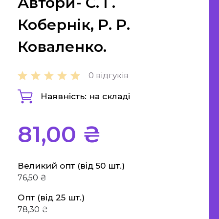
Автори- С. Г.
а етика
Кобернік, Р. Р.
"Є" Підтримка, витратьте
вашу тисячу з користю
Коваленко.
Для дітей
0 відгуків
Для дорослих
Наявність: на складі
81,00 ₴
Великий опт (від 50 шт.)
76,50 ₴
Опт (від 25 шт.)
78,30 ₴