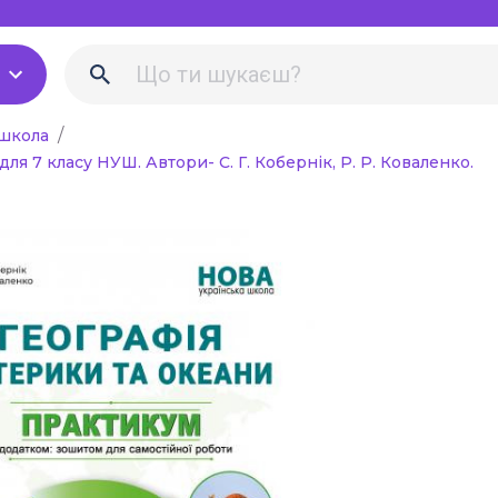
Біологія Природоз
Екологія
Хімія
 школа
ля 7 класу НУШ. Автори- С. Г. Кобернік, Р. Р. Коваленко.
Фізика
льна література для
в
Англійська мова
і рекомендації,
Німецька мова
вчителя
Музика
вне навчання
Образотворче мист
 наочність
Трудове навчання
Інформатика