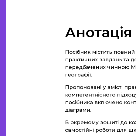
Анотація
Посібник містить повний
практичних завдань та дос
передбачених чинною М
географії.
Пропоновані у змісті пр
компетентнісного підходу 
посібника включено контур
діаграми.
В окремому зошиті до ко
самостійні роботи для шк