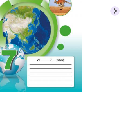
на та
Етика, Християнськ
ша школа
Захист Вітчизни
Таблиці, наочність
здоров'я
Інше
авство