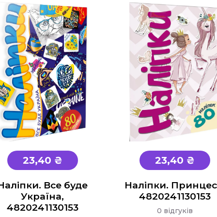
23,40 ₴
23,40 ₴
Наліпки. Все буде
Наліпки. Принцес
Україна,
4820241130153
4820241130153
0 відгуків