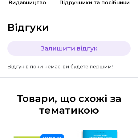
"Є" Підтримка, витратьте вашу тисячу з
Видавництво
Підручники та посібники
користю
Для дітей
Відгуки
Для дорослих
Залишити відгук
Відгуків поки немає, ви будете першим!
Товари, що схожі за
тематикою