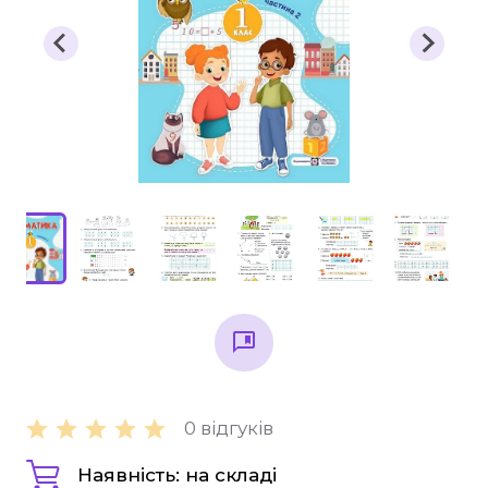
Підручники
1 клас
2 клас
3 клас
4 клас
Універсальна література для 1-4 класів
Методичні рекомендації, все для
вчителя
Інклюзивне навчання
Таблиці, наочність
Інше
0 відгуків
Основна та старша школа
Наявність: на складі