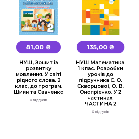
81,00 ₴
135,00 ₴
НУШ, Зошит із
НУШ Математика.
розвитку
1 клас. Розробки
мовлення. У світі
уроків до
рідного слова. 2
підручника С. О.
клас, до програм.
Скворцової, О. В.
Шиян та Савченко
Онопрієнко. У 2
частинах.
0 відгуків
ЧАСТИНА 2
0 відгуків