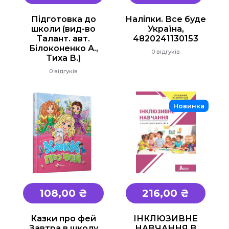
Підготовка до
Наліпки. Все буде
школи (вид-во
Україна,
Талант. авт.
4820241130153
Білоконенко А.,
0 відгуків
Тиха В.)
0 відгуків
Новинка
108,00 ₴
216,00 ₴
Казки про фей
ІНКЛЮЗИВНЕ
Завтра в школу
НАВЧАННЯ В