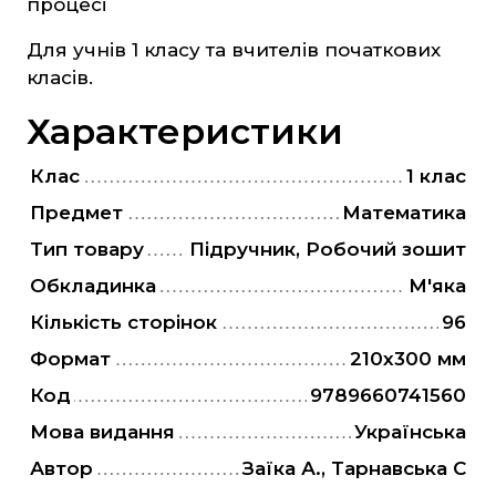
процесі
Захист Вітчизни
Для учнів 1 класу та вчителів початкових
Таблиці, наочність
класів.
Інше
Характеристики
Українська мова та література
Світова література
Клас
1 клас
Математика
Предмет
Математика
Тип товару
Підручник, Робочий зошит
ЗНО та ДПА
Обкладинка
М'яка
4 клас
Кількість сторінок
96
9 клас
Формат
210х300 мм
11 клас
Код
9789660741560
Мова видання
Українська
Художня література
Автор
Заїка А., Тарнавська С