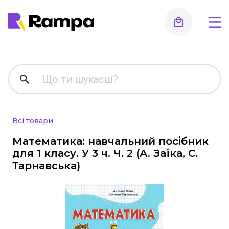
Для дошкільнят, ранній
розвиток, підготовка до
школи
Альбоми для малювання та аплікації
Всі товари
Робочі зошити
Стенди, оформлення інтер'єру,
Математика: навчальний посібник
роздаткові матеріали, таблиці
для 1 класу. У 3 ч. Ч. 2 (А. Заїка, С.
Тарнавська)
Інше
Методична література, все для
вихователя
Початкова школа