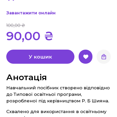
Основи здоров'я
Історія
Завантажити онлайн
Правознавство
100,00 ₴
Географія
90,00 ₴
Біологія Природознавство Екологія
Хімія
Фізика
У кошик
Англійська мова
Німецька мова
Анотація
Музика
Образотворче мистецтво
Навчальний посібник створено відповідно
до Типової освітньої програми,
Трудове навчання
розробленої під керівництвом Р. Б Шияна.
Інформатика
Схвалено для використання в освітньому
Етика, Християнська етика