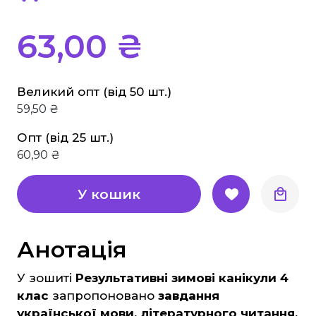
Основи здоров'я
Історія
63,00 ₴
Правознавство
Географія
Великий опт (від 50 шт.)
Біологія Природознавство Екологія
59,50 ₴
Хімія
Опт (від 25 шт.)
Фізика
60,90 ₴
Англійська мова
Німецька мова
У кошик
Музика
Образотворче мистецтво
Анотація
Трудове навчання
У зошиті
Результативні зимові канікули 4
Інформатика
клас
запропоновано
завдання
Етика, Християнська етика
української мови, літературного читання,