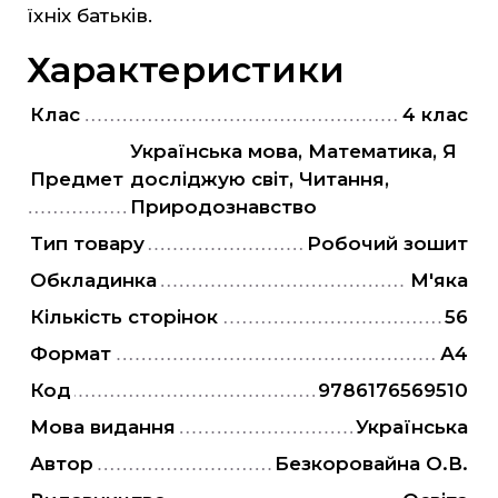
"Є" Підтримка, витратьте вашу тисячу з
їхніх батьків.
користю
Характеристики
Для дітей
Для дорослих
Клас
4 клас
Українська мова, Математика, Я
Предмет
досліджую світ, Читання,
Природознавство
Тип товару
Робочий зошит
Обкладинка
М'яка
Кількість сторінок
56
Формат
А4
Код
9786176569510
Мова видання
Українська
Автор
Безкоровайна О.В.