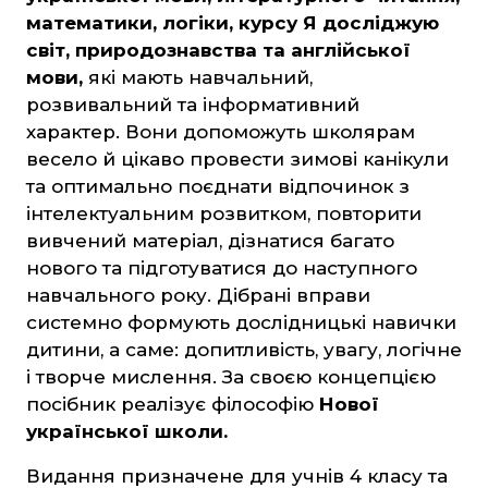
Захист Вітчизни
математики, логіки, курсу Я досліджую
Таблиці, наочність
світ, природознавства та англійської
мови,
які мають навчальний,
Інше
розвивальний та інформативний
Українська мова та література
характер. Вони допоможуть школярам
Світова література
весело й цікаво провести зимові канікули
та оптимально поєднати відпочинок з
Математика
інтелектуальним розвитком, повторити
вивчений матеріал, дізнатися багато
ЗНО та ДПА
нового та підготуватися до наступного
навчального року. Дібрані вправи
4 клас
системно формують дослідницькі навички
9 клас
дитини, а саме: допитливість, увагу, логічне
11 клас
і творче мислення. За своєю концепцією
посібник реалізує філософію
Нової
української школи.
Художня література
Видання призначене для учнів 4 класу та