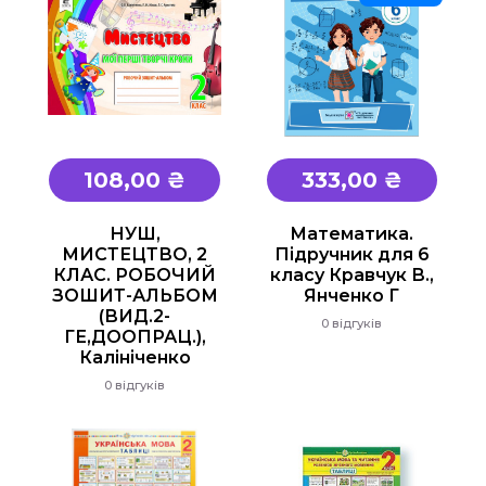
108,00 ₴
333,00 ₴
НУШ,
Математика.
МИСТЕЦТВО, 2
Підручник для 6
КЛАС. РОБОЧИЙ
класу Кравчук В.,
ЗОШИТ-АЛЬБОМ
Янченко Г
(ВИД.2-
0 відгуків
ГЕ,ДООПРАЦ.),
Калініченко
0 відгуків