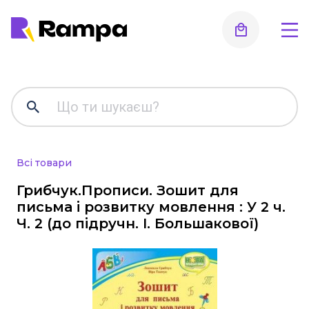
Для дошкільнят, ранній
розвиток, підготовка до
школи
Альбоми для малювання та аплікації
Всі товари
Робочі зошити
Стенди, оформлення інтер'єру,
Грибчук.Прописи. Зошит для
роздаткові матеріали, таблиці
письма і розвитку мовлення : У 2 ч.
Ч. 2 (до підручн. І. Большакової)
Інше
Методична література, все для
вихователя
Початкова школа