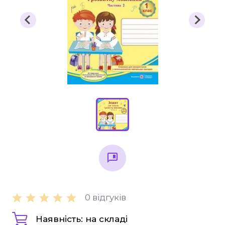
Підручники
1 клас
2 клас
3 клас
4 клас
Універсальна література для 1-4 класів
Методичні рекомендації, все для
вчителя
Інклюзивне навчання
Таблиці, наочність
Інше
0 відгуків
Основна та старша школа
Наявність: на складі