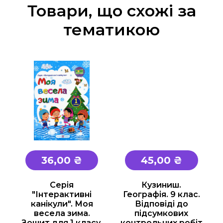
Товари, що схожі за
тематикою
36,00 ₴
45,00 ₴
Серія
Кузиниш.
"Інтерактивні
Географія. 9 клас.
канікули". Моя
Відповіді до
весела зима.
підсумкових
Зошит для 1 класу.
контрольних робіт