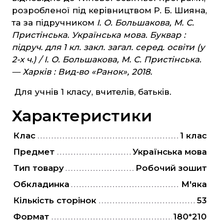
Захист Вітчизни
розробленої під керівництвом Р. Б. Шияна,
Таблиці, наочність
та за підручником
І. О. Большакова, М. С.
Пристінська. Українська мова. Буквар :
Інше
підруч. для 1 кл. закл. загал. серед. освіти (у
Українська мова та література
2-х ч.) / І. О. Большакова, М. С. Пристінська.
Світова література
— Харків : Вид-во «Ранок», 2018.
Математика
Для учнів 1 класу, вчителів, батьків.
Характеристики
ЗНО та ДПА
Клас
1 клас
4 клас
Предмет
Українська мова
9 клас
Тип товару
Робочий зошит
11 клас
Обкладинка
М'яка
Художня література
Кількість сторінок
53
Формат
180*210