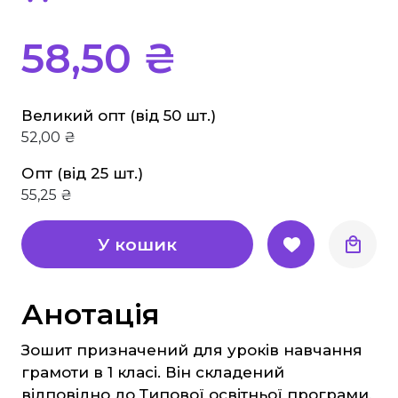
Основи здоров'я
Історія
58,50 ₴
Правознавство
Географія
Великий опт (від 50 шт.)
Біологія Природознавство Екологія
52,00 ₴
Хімія
Опт (від 25 шт.)
Фізика
55,25 ₴
Англійська мова
Німецька мова
У кошик
Музика
Образотворче мистецтво
Анотація
Трудове навчання
Зошит призначений для уроків навчання
Інформатика
грамоти в 1 класі. Він складений
Етика, Християнська етика
відповідно до Типової освітньої програми,