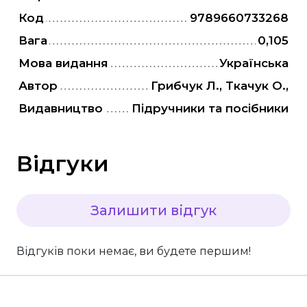
"Є" Підтримка, витратьте вашу тисячу з
Код
9789660733268
користю
Вага
0,105
Для дітей
Мова видання
Українська
Для дорослих
Автор
Грибчук Л., Ткачук О.,
Видавництво
Підручники та посібники
Відгуки
Залишити відгук
Відгуків поки немає, ви будете першим!