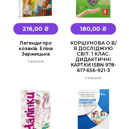
216,00 ₴
180,00 ₴
Легенди про
КОРШУНОВА О.В/
козаків. Еліна
Я ДОСЛІДЖУЮ
Заржицька
СВІТ. 1 КЛАС.
ДИДАКТИЧНІ
0 відгуків
КАРТКИ ISBN 978-
617-656-921-3
0 відгуків