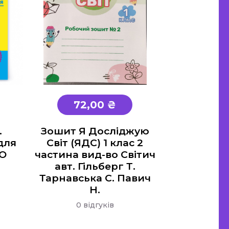
72,00 ₴
.
Зошит Я Досліджую
для
Світ (ЯДС) 1 клас 2
НО
частина вид-во Світич
авт. Гільберг Т.
Тарнавська С. Павич
Н.
0 відгуків