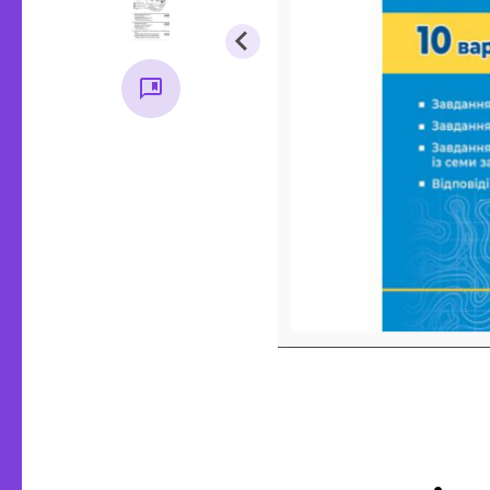
Методична література, все
Основ
для вихователя
стар
Початкова школа
Основи 
Історія
Підручники
Правозн