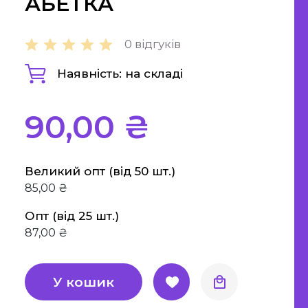
АБЕТКА
а етика
"Є" Підтримка, витратьте
0 відгуків
вашу тисячу з користю
Наявність: на складі
Для дітей
Для дорослих
90,00 ₴
Великий опт (від 50 шт.)
85,00 ₴
Опт (від 25 шт.)
87,00 ₴
У кошик