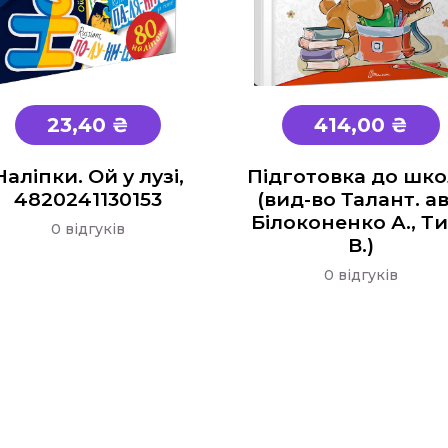
23,40 ₴
414,00 ₴
Наліпки. Ой у лузі,
Підготовка до шк
4820241130153
(вид-во Талант. ав
Білоконенко А., Т
0 відгуків
В.)
0 відгуків