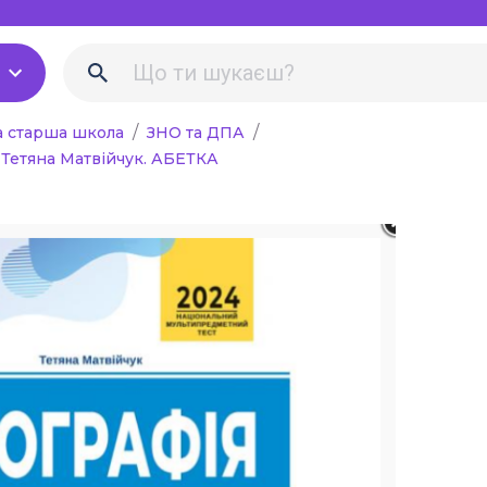
Біологія Природоз
Екологія
Хімія
а старша школа
ЗНО та ДПА
р: Тетяна Матвійчук. АБЕТКА
Фізика
льна література для
в
Англійська мова
і рекомендації,
Німецька мова
вчителя
Музика
вне навчання
Образотворче мист
 наочність
Трудове навчання
Інформатика