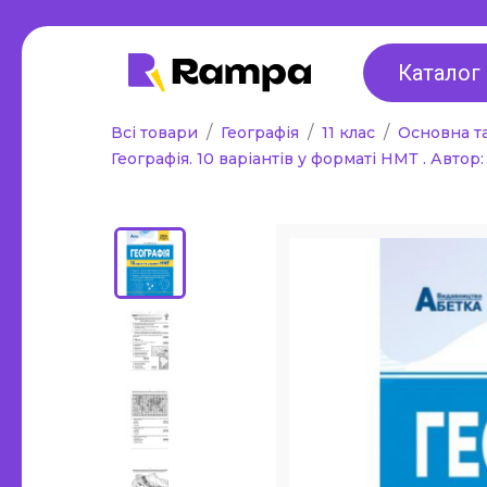
Для дошкільнят,
2 клас
ранній розвиток,
Каталог
3 клас
підготовка до
Всі товари
Географія
11 клас
Основна т
4 клас
школи
Географія. 10 варіантів у форматі НМТ . Авто
Універса
Альбоми для малювання та
1-4 класі
аплікації
Методичн
Робочі зошити
все для 
Стенди, оформлення
Інклюзи
інтер'єру, роздаткові
Таблиці,
матеріали, таблиці
Інше
Інше