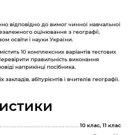
ено відповідно до вимог чинної навчальної
залежного оцінювання з географії,
ом освіти і науки України.
істить 10 комплексних варіантів тестових
Перевірити правильність виконання
віді наприкінці посібника.
 закладів, абітурієнтів і вчителів географії.
истики
10 клас, 11 клас