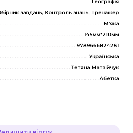
Географія
Збірник завдань, Контроль знань, Тренажер
М'яка
145мм*210мм
9789666824281
Українська
Тетяна Матвійчук
Абетка
Залишити відгук