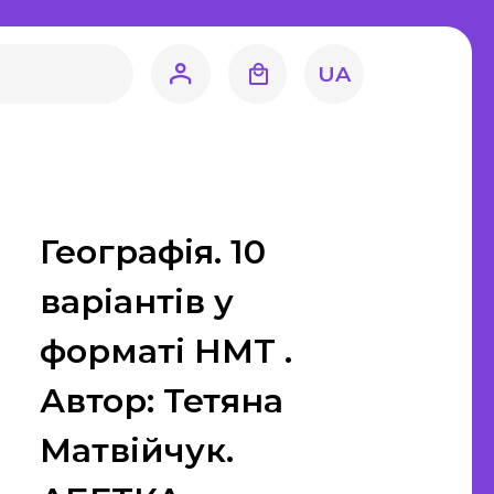
література
навство
UA
Світова література
Математика
ЗНО та ДПА
Географія. 10
4 клас
9 клас
варіантів у
11 клас
форматі НМТ .
ецтво
Автор: Тетяна
Художня
Матвійчук.
література