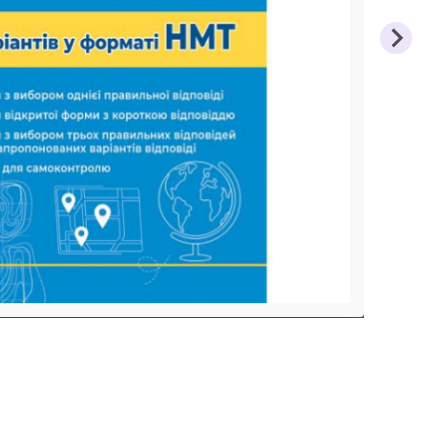
на та
Етика, Християнськ
ша школа
Захист Вітчизни
Таблиці, наочність
здоров'я
Інше
авство