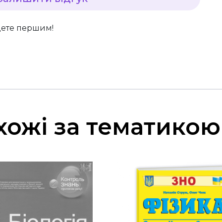
дете першим!
хожі за тематикою