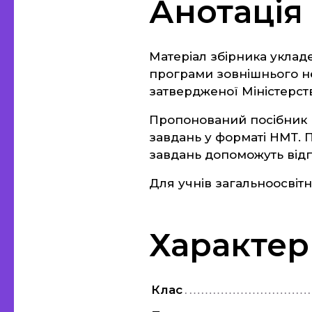
Анотація
Матеріал збірника уклад
програми зовнішнього не
затвердженої Міністерств
Пропонований посібник м
завдань у форматі НМТ. 
завдань допоможуть відпо
Для учнів загальноосвітніх
Характер
Клас