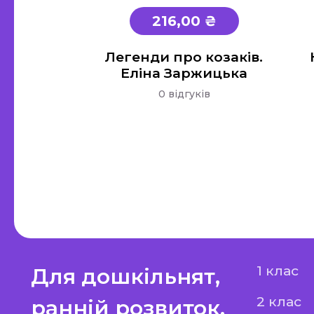
216,00 ₴
Легенди про козаків.
Еліна Заржицька
0 відгуків
1 клас
Для дошкільнят,
2 клас
ранній розвиток,