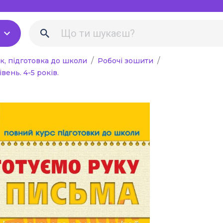
Біологія Природоз
Екологія
Хімія
к, підготовка до школи
Робочі зошити
вень. 4-5 років.
Фізика
льна література для
в
Англійська мова
і рекомендації,
Німецька мова
вчителя
Музика
вне навчання
Образотворче мист
 наочність
Трудове навчання
Інформатика