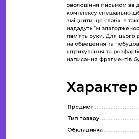
оволодіння письмом за 
комплексу спеціально ді
зміцнити ще слабкі в тако
нададуть їм злагодженост
пам’ять руки. Для цього
на обведення та побудову
штрихування та розфарбо
написання фрагментів бук
Характер
Предмет
Тип товару
Обкладинка