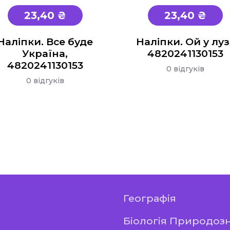
23,40 ₴
23,40 ₴
Наліпки. Все буде
Наліпки. Ой у лузі
Україна,
4820241130153
4820241130153
0 відгуків
0 відгуків
Географія
Біологія Природоз