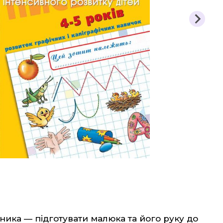
на та
Етика, Християнськ
ша школа
Захист Вітчизни
Таблиці, наочність
здоров'я
Інше
авство
ника — підготувати малюка та його руку до