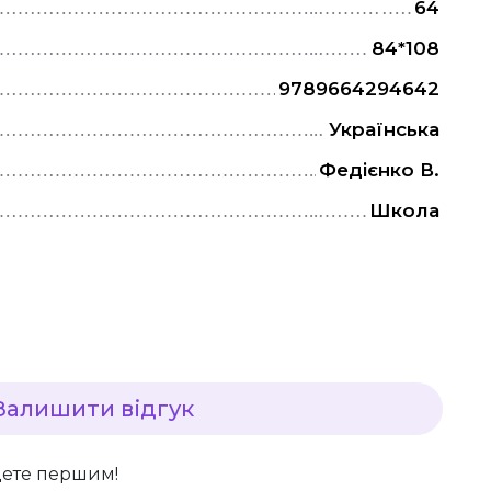
64
84*108
9789664294642
Українська
Федієнко В.
Школа
Залишити відгук
дете першим!