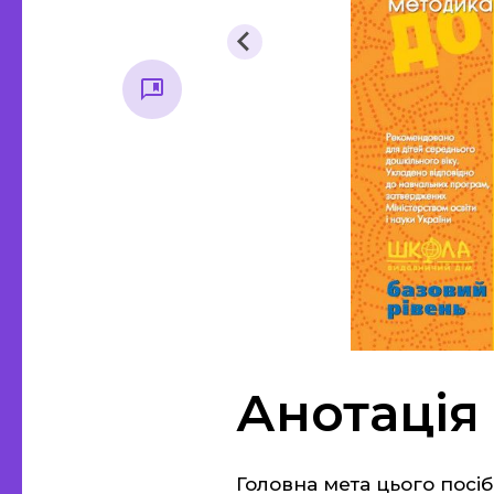
Методична література, все
Основ
для вихователя
стар
Початкова школа
Основи 
Історія
Підручники
Правозн
Анотація
Головна мета цього посіб