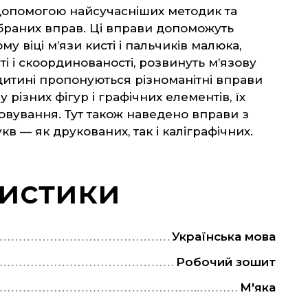
допомогою найсучасніших методик та
браних вправ. Ці вправи допоможуть
му віці м’язи кисті і пальчиків малюка,
і і скоординованості, розвинуть м’язову
 дитині пропонуються різноманітні вправи
 різних фігур і графічних елементів, їх
вування. Тут також наведено вправи з
в — як друкованих, так і каліграфічних.
истики
Українська мова
Робочий зошит
М'яка