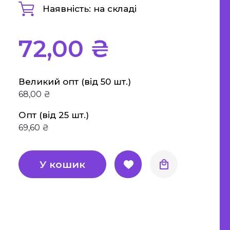
а етика
Наявність: на складі
"Є" Підтримка, витратьте
вашу тисячу з користю
72,00 ₴
Для дітей
Для дорослих
Великий опт (від 50 шт.)
68,00 ₴
Опт (від 25 шт.)
69,60 ₴
У кошик