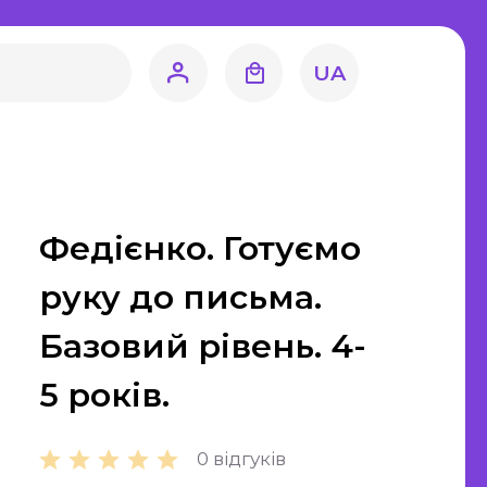
література
навство
UA
Світова література
Математика
ЗНО та ДПА
Федієнко. Готуємо
4 клас
9 клас
руку до письма.
11 клас
Базовий рівень. 4-
ецтво
5 років.
Художня
0 відгуків
література