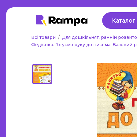
Для дошкільнят,
2 клас
ранній розвиток,
Каталог
3 клас
підготовка до
Всі товари
Для дошкільнят, ранній розвито
4 клас
школи
Федієнко. Готуємо руку до письма. Базовий рі
Універса
Альбоми для малювання та
1-4 класі
аплікації
Методичн
Робочі зошити
все для 
Стенди, оформлення
Інклюзи
інтер'єру, роздаткові
Таблиці,
матеріали, таблиці
Інше
Інше